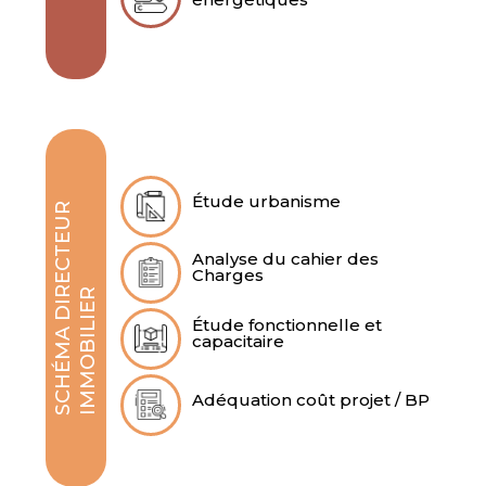
Étude urbanisme
S
C
H
É
M
A
D
I
E
C
T
E
U
R
I
M
M
O
B
I
L
I
E
Analyse du cahier des
Charges
R
R
Étude fonctionnelle et
capacitaire
Adéquation coût projet / BP