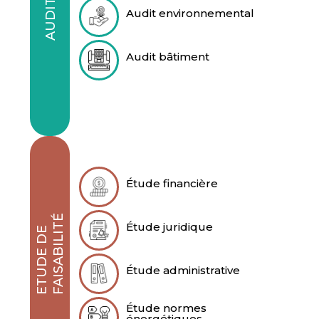
AUDIT
Audit environnemental
Audit bâtiment
Étude financière
É
Étude juridique
E
T
U
D
E
D
E
F
A
I
S
A
B
I
L
I
T
Étude administrative
Étude normes
énergétiques