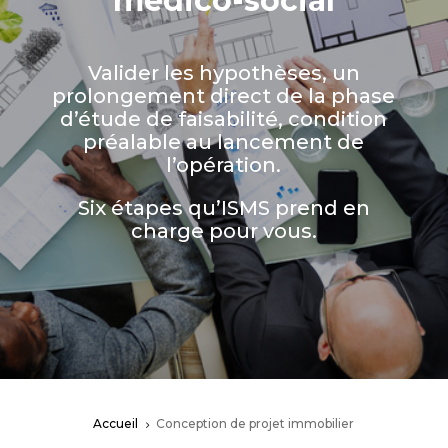
médico-social
Valider les hypothèses, un
prolongement direct de la phase
d’étude de faisabilité, condition
préalable au lancement de
l’opération.
Six étapes qu’ISMS prend en
charge pour vous.
Accueil
Conception de projet immobilier
5